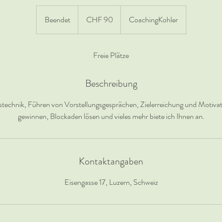
90
Schweizer
Beendet
B
CHF 90
CoachingKohler
Franken
e
e
n
Freie Plätze
d
e
Beschreibung
t
technik, Führen von Vorstellungsgesprächen, Zielerreichung und Motivat
gewinnen, Blockaden lösen und vieles mehr biete ich Ihnen an.
Kontaktangaben
Eisengasse 17, Luzern, Schweiz